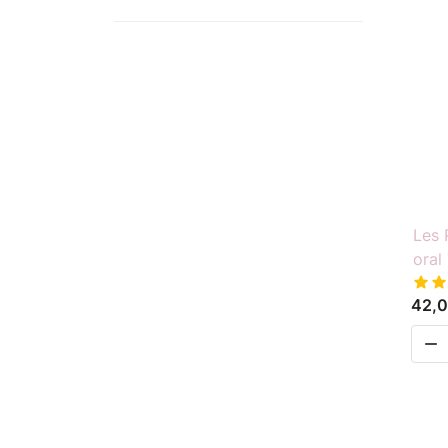
Les 
oral
42,0
