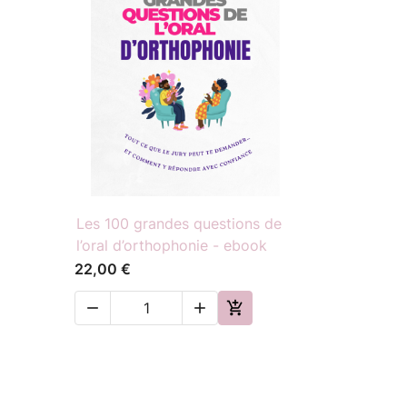

Aperçu rapide
Les 100 grandes questions de
l’oral d’orthophonie - ebook
22,00 €


