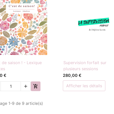

Aperçu rapide

Aperçu rapide
t de saison ! - Lexique
Supervision forfait sur
tes
plusieurs sessions
0 €
280,00 €
afficher les détails


age 1-9 de 9 article(s)