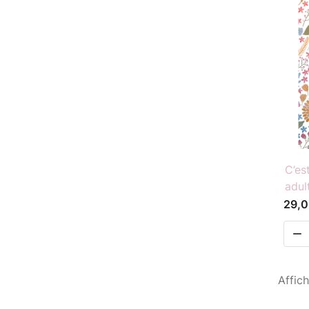
C’es
adul
29,0

Affich