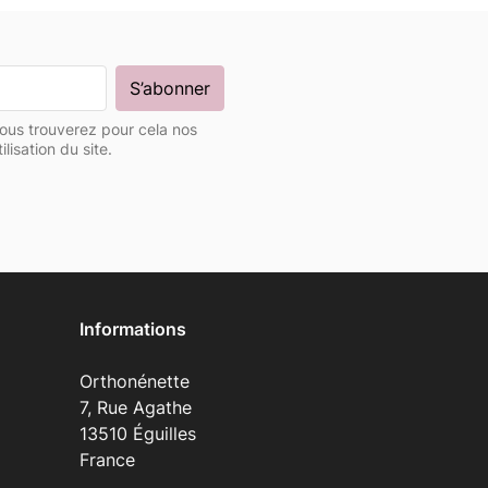
ous trouverez pour cela nos
lisation du site.
Informations
Orthonénette
7, Rue Agathe
13510 Éguilles
France