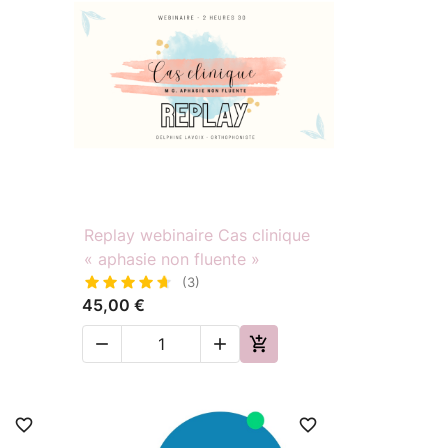

Aperçu rapide
Replay webinaire Cas clinique
« aphasie non fluente »
(3)
45,00 €



favorite_border
favorite_border