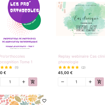

Aperçu rapide

Aperçu rapide
Pro’orthocoles
Replay webinaire Cas clin
ocognition Tome 1
phonologie
(1)
(2)
0 €
45,00 €





favorite_border