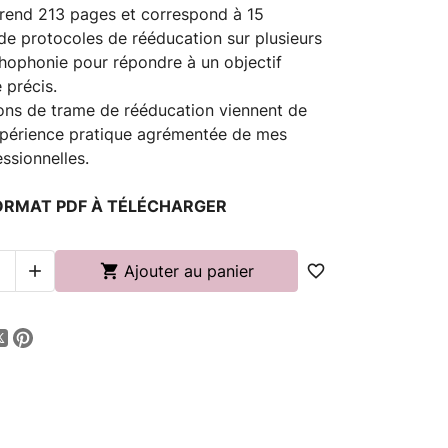
end 213 pages et correspond à 15
de protocoles de rééducation sur plusieurs
hophonie pour répondre à un objectif
 précis.
ons de trame de rééducation viennent de
périence pratique agrémentée de mes
essionnelles.
 FORMAT PDF À TÉLÉCHARGER


Ajouter au panier
favorite_border