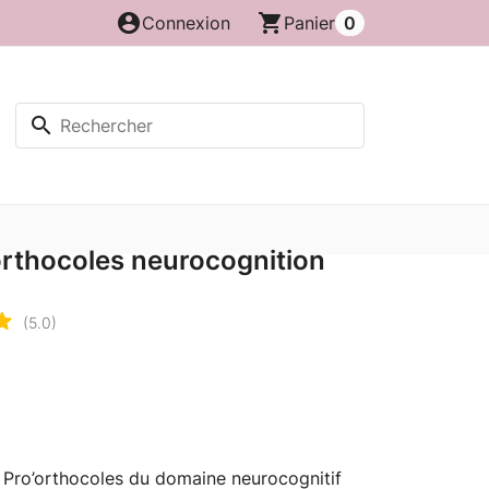
account_circle
shopping_cart
Connexion
Panier
0
search
orthocoles neurocognition
(5.0)
s Pro’orthocoles du domaine neurocognitif