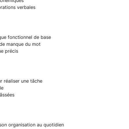
phonémiques
rations verbales
ique fonctionnel de base
as de manque du mot
ue précis
 réaliser une tâche
le
hâssées
son organisation au quotidien