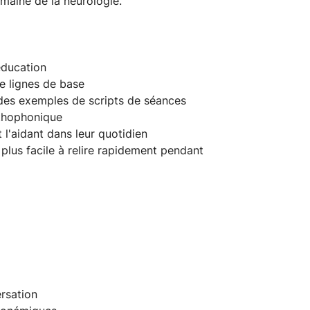
omaine de la neurologie.
éducation
e lignes de base
 des exemples de scripts de séances
rthophonique
l'aidant dans leur quotidien
lus facile à relire rapidement pendant
ersation